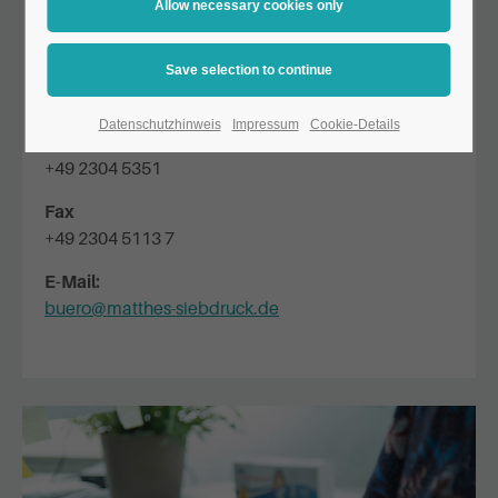
Adress:
Scherlingstraße 42
58640 Iserlohn
Datenschutzhinweis
Impressum
Cookie-Details
Phone:
+49 2304 5351
Fax
+49 2304 5113 7
E-Mail:
buero@matthes-siebdruck.de