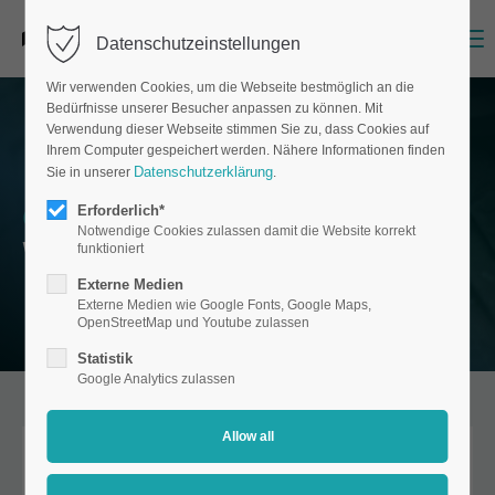
Menu
Datenschutzeinstellungen
Wir verwenden Cookies, um die Webseite bestmöglich an die
Bedürfnisse unserer Besucher anpassen zu können. Mit
Verwendung dieser Webseite stimmen Sie zu, dass Cookies auf
Ihrem Computer gespeichert werden. Nähere Informationen finden
Datenschutzerklärung
Sie in unserer
.
Contact
Erforderlich*
Notwendige Cookies zulassen damit die Website korrekt
We look forward to hearing from you.
funktioniert
Externe Medien
Externe Medien wie Google Fonts, Google Maps,
OpenStreetMap und Youtube zulassen
Statistik
Google Analytics zulassen
Office