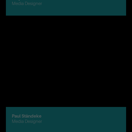
Media Designer
Paul
Ständeke
Media Designer