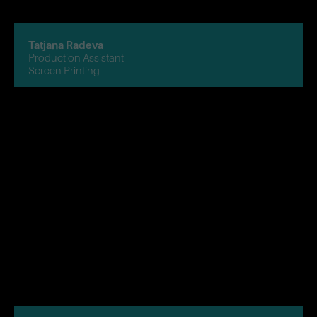
Tatjana Radeva
Production Assistant
Screen Printing