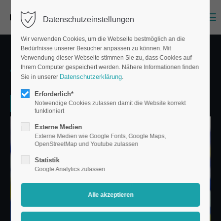
Menu
Datenschutzeinstellungen
Wir verwenden Cookies, um die Webseite bestmöglich an die
Bedürfnisse unserer Besucher anpassen zu können. Mit
Verwendung dieser Webseite stimmen Sie zu, dass Cookies auf
Aufkleber & Etiketten
Ihrem Computer gespeichert werden. Nähere Informationen finden
Datenschutzerklärung
Sie in unserer
.
Erforderlich*
Notwendige Cookies zulassen damit die Website korrekt
funktioniert
Externe Medien
Externe Medien wie Google Fonts, Google Maps,
OpenStreetMap und Youtube zulassen
Statistik
Google Analytics zulassen