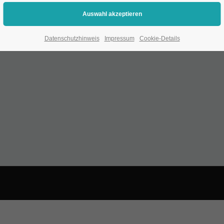
immer 2 mm über das eigentliche Format hinaus angelegt werden soll
 beispielsweise beträgt das Format inkl. Randanschnitt 303 x 216 mm.
Datenschutzhinweis
Impressum
Cookie-Details
ng, kann es aufgrund von maschinenbedingten Schnitttoleranzen zu 