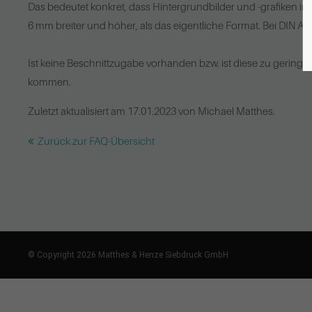
Das bedeutet konkret, dass Hintergrundbilder und -grafiken 
6 mm breiter und höher, als das eigentliche Format. Bei DIN A4
Ist keine Beschnittzugabe vorhanden bzw. ist diese zu geri
kommen.
Zuletzt aktualisiert am 17.01.2023 von Michael Matthes.
Zurück zur FAQ-Übersicht
© Copyright 2026 Matthes & Henze Siebdruck GmbH