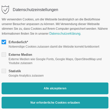
Datenschutzeinstellungen
Unternehmen
Branchenlö
Wir verwenden Cookies, um die Webseite bestmöglich an die Bedürfnisse
unserer Besucher anpassen zu können. Mit Verwendung dieser Webseite
stimmen Sie zu, dass Cookies auf Ihrem Computer gespeichert werden. Nähere
Datenschutzerklärung
Informationen finden Sie in unserer
.
Erforderlich*
Notwendige Cookies zulassen damit die Website korrekt funktioniert
hnittzugabe/Randans
Externe Medien
Externe Medien wie Google Fonts, Google Maps, OpenStreetMap und
Youtube zulassen
Statistik
 die Fläche, die bei einem Druckerzeugnis über das eigentliche Druc
Google Analytics zulassen
f einen Druckbogen auf ihr endgültiges Format geschnitten werden. 
mmer eine Beschnittzugabe von umlaufend mindestens 2 mm!