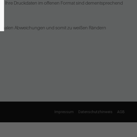
ten. Ihre Druckdaten im offenen Format sind dementsprechend
minimalen Abweichungen und somit zu weißen Rändern
Impressum
Datenschutzhinweis
AGB