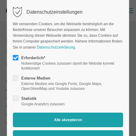
Menu
Datenschutzeinstellungen
Wir verwenden Cookies, um die Webseite bestmöglich an die
Bedürfnisse unserer Besucher anpassen zu können. Mit
Verwendung dieser Webseite stimmen Sie zu, dass Cookies auf
Ich habe keine geeigneten
Ihrem Computer gespeichert werden. Nähere Informationen finden
Datenschutzerklärung
Sie in unserer
.
Druckdaten. Wer hilft?
Erforderlich*
Notwendige Cookies zulassen damit die Website korrekt
Natürlich wir.
funktioniert
Externe Medien
Für den Fall, dass Sie keine geeigneten Druckdaten besitzen,
Externe Medien wie Google Fonts, Google Maps,
OpenStreetMap und Youtube zulassen
erstellen können oder Ihnen einfach die Zeit fehlt, Druckdaten
zu erstellen, bieten wir Ihnen unseren professionellen
Statistik
Google Analytics zulassen
Grafikservice an. Für weiterführende Informationen dazu
nehmen Sie bitte Kontakt mit uns auf. Wir stellen Ihr Projekt
gemeinsam auf die Beine. Kontaktieren Sie uns.
Zuletzt aktualisiert am 17.01.2023 von Michael Matthes.