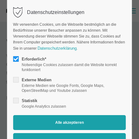
Menu
Datenschutzeinstellungen
Wir verwenden Cookies, um die Webseite bestmöglich an die
Bedürfnisse unserer Besucher anpassen zu können. Mit
Verwendung dieser Webseite stimmen Sie zu, dass Cookies auf
Wie sind die Produktionszeiten?
Ihrem Computer gespeichert werden. Nähere Informationen finden
Datenschutzerklärung
Sie in unserer
.
Wir sind bemüht, Ihren Auftrag unter Einhaltung aller
Erforderlich*
Qualitätsstandards so schnell wie möglich fertigzustellen. Die
Notwendige Cookies zulassen damit die Website korrekt
funktioniert
tatsächliche Produktionszeit ist abhängig von der
Externe Medien
gewünschten Auflage sowie dem Produktionsverfahren.
Externe Medien wie Google Fonts, Google Maps,
OpenStreetMap und Youtube zulassen
Hier unsere Richtwerte:
Statistik
Google Analytics zulassen
Die Produktionszeit im Digitaldruck beträgt je nach
Auftragsvolumen ca. 2-4 Arbeitstage. Falls nötig, sind wir
aber in der Lage, geringe Mengen bereits innerhalb von 12-
24 Stunden zu versenden.