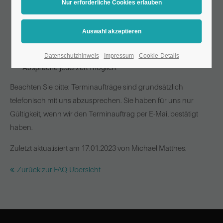
Die Herstellung im Siebdruck dauert durch die
umfangreicheren Vorarbeiten ca. 4-7 Werktage.
Schnellere Produktionszeiten sind nach Absprache
möglich.
Im Offsetdruck benötigen wir durch den Sammeldruck ca.
5-10 Werktage. Eine Expressproduktion ist nach
Datenschutzhinweis
Impressum
Cookie-Details
Absprache jederzeit möglich.
Beachten Sie bitte: Terminaufträge sind grundsätzlich
telefonisch mit uns abzusprechen. Sie haben für uns nur
Gültigkeit, wenn wir den Terminauftrag per E-Mail bestätigt
haben.
Zuletzt aktualisiert am 17.01.2023 von Michael Matthes.
Zurück zur FAQ-Übersicht