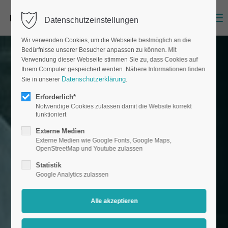
Menu
Datenschutzeinstellungen
Wir verwenden Cookies, um die Webseite bestmöglich an die
Bedürfnisse unserer Besucher anpassen zu können. Mit
Verwendung dieser Webseite stimmen Sie zu, dass Cookies auf
Ihrem Computer gespeichert werden. Nähere Informationen finden
Datenschutzerklärung
Sie in unserer
.
Erforderlich*
Notwendige Cookies zulassen damit die Website korrekt
funktioniert
Externe Medien
Externe Medien wie Google Fonts, Google Maps,
OpenStreetMap und Youtube zulassen
Statistik
Google Analytics zulassen