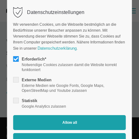
Menu
Datenschutzeinstellungen
Wir verwenden Cookies, um die Webseite bestmöglich an die
Bedürfnisse unserer Besucher anpassen zu können. Mit
Verwendung dieser Webseite stimmen Sie zu, dass Cookies auf
Where does Matthes & Henze
Ihrem Computer gespeichert werden. Nähere Informationen finden
Datenschutzerklärung
Sie in unserer
.
ship to?
Erforderlich*
Notwendige Cookies zulassen damit die Website korrekt
We ship our products worldwide.
funktioniert
Last update on 26.06.2024 by Martin Mummel.
Externe Medien
Externe Medien wie Google Fonts, Google Maps,
OpenStreetMap und Youtube zulassen
Back to the FAQ overview
Statistik
Google Analytics zulassen
© Copyright 2026 Matthes & Henze Siebdruck GmbH
Imprint
Privacy Policy
Terms and Conditions